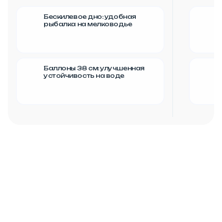
Бескилевое дно: удобная
рыбалка на мелководье
Баллоны 38 см: улучшенная
Б
устойчивость на воде
у