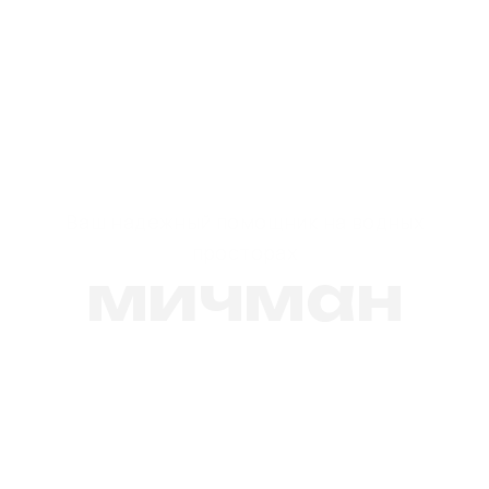
Ваш надежный помощник на водных
просторах
мичман