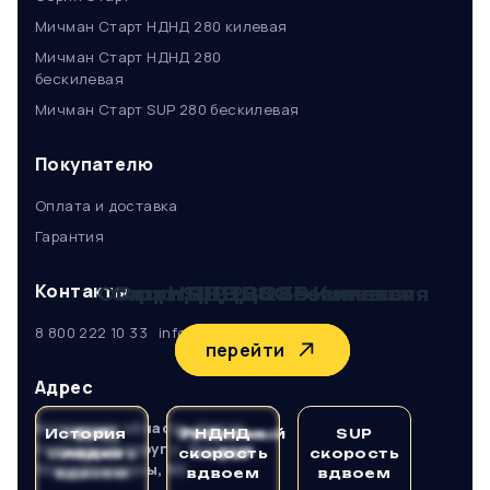
Мичман Старт НДНД 280 килевая
Мичман Старт НДНД 280
бескилевая
Мичман Старт SUP 280 бескилевая
Покупателю
Оплата и доставка
Гарантия
Контакты
Старт НДНД 280 Бескилевая
Старт SUP 280 Бескилевая
Старт НДНД 280 Килевая
8 800 222 10 33
info@michmanboat.ru
перейти
перейти
перейти
Адрес
Кировская область, Киров
История
НДНД
SUP
Сборочный
Рыбалка
НДНД
SUP
городской округ ​с. Русское,
скорость
лодка
скорость
на SUP
цех
скорость
Улица Коммуны, 90.
вдвоем
вдвоем
вдвоем