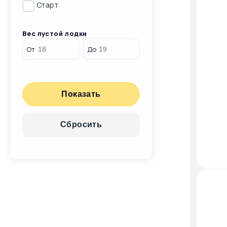
Старт
Вес пустой лодки
От
До