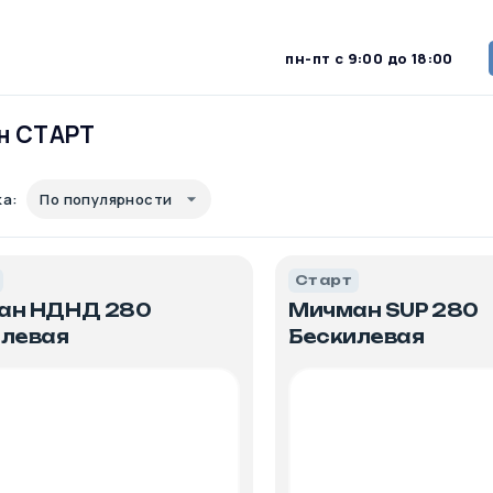
пн-пт с 9:00 до 18:00
н СТАРТ
ка:
По популярности
Старт
ан НДНД 280
Мичман SUP 280
илевая
Бескилевая