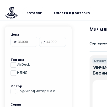
Каталог
Оплата и доставка
Мичма
Цена
От
До
Сортиров
Тип дна
Старт
AirDeck
Мичм
НДНД
Беск
Мотор
Лодки под мотор 5 л.с
Серия