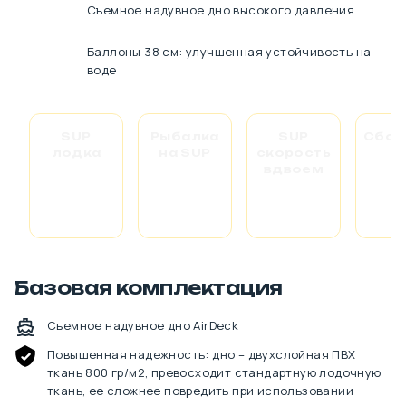
Съемное надувное дно высокого давления.
Баллоны 38 см: улучшенная устойчивость на
воде
SUP
Рыбалка
SUP
Сбор
лодка
на SUP
скорость
ц
вдвоем
Базовая комплектация
Съемное надувное дно AirDeck
Повышенная надежность: дно – двухслойная ПВХ
ткань 800 гр/м2, превосходит стандартную лодочную
ткань, ее сложнее повредить при использовании