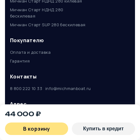
Мичман Старт НДНД 280 килевая
Мичман Старт НДНД 280
бескилевая
Мичман Старт SUP 280 бескилевая
Покупателю
Оплата и доставка
Гарантия
Контакты
8 800 222 10 33
info@michmanboat.ru
Адрес
44 000 ₽
Кировская область, Киров
городской округ ​с. Русское,
Улица Коммуны, 90.
В корзину
Купить в кредит